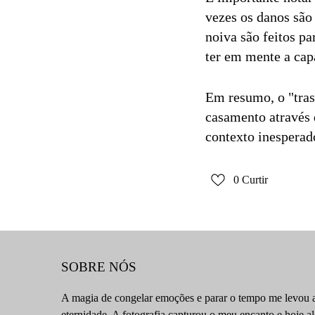
vezes os danos são
noiva são feitos par
ter em mente a capa
Em resumo, o "tras
casamento através 
contexto inesperad
0
Curtir
SOBRE NÓS
A magia de congelar emoções e parar o tempo me levou a
eternidade. A fotografia capturou o meu encanto e hoje a