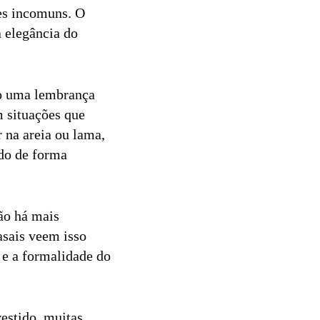
res incomuns. O
a elegância do
omo uma lembrança
m situações que
 na areia ou lama,
ido de forma
ão há mais
asais veem isso
 e a formalidade do
vestido, muitas