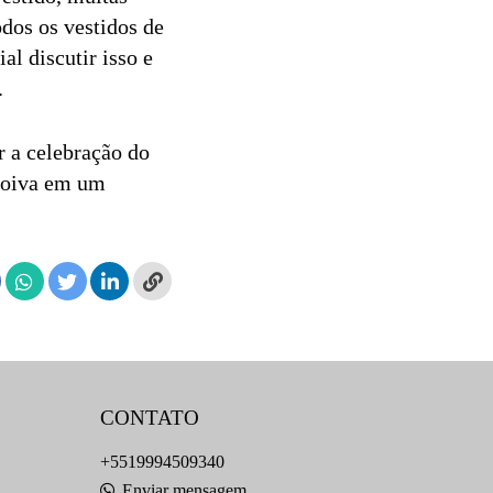
odos os vestidos de
ial discutir isso e
.
r a celebração do
 noiva em um
CONTATO
+5519994509340
Enviar mensagem