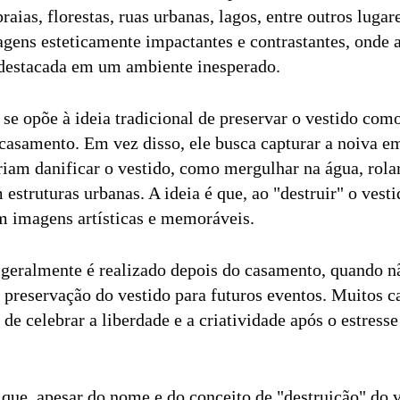
raias, florestas, ruas urbanas, lagos, entre outros luga
agens esteticamente impactantes e contrastantes, onde 
 destacada em um ambiente inesperado.
o se opõe à ideia tradicional de preservar o vestido c
 casamento. Em vez disso, ele busca capturar a noiva e
am danificar o vestido, como mergulhar na água, rolar
estruturas urbanas. A ideia é que, ao "destruir" o vest
em imagens artísticas e memoráveis.
" geralmente é realizado depois do casamento, quando n
preservação do vestido para futuros eventos. Muitos c
e celebrar a liberdade e a criatividade após o estresse
 que, apesar do nome e do conceito de "destruição" do 