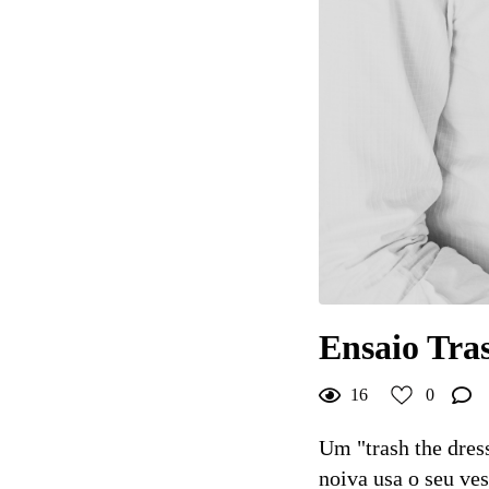
0
Curtir
Comentar
Ensaio Tra
16
0
Um "trash the dres
noiva usa o seu v