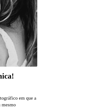
nica!
otográfico em que a
ou mesmo