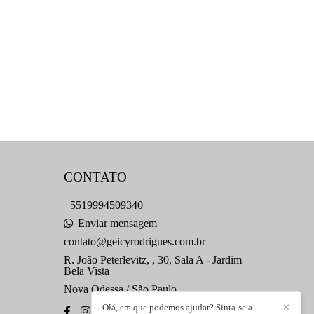
CONTATO
+5519994509340
Enviar mensagem
contato@geicyrodrigues.com.br
R. João Peterlevitz, , 30, Sala A - Jardim
Bela Vista
Nova Odessa / São Paulo
Olá, em que podemos ajudar? Sinta-se a
✕