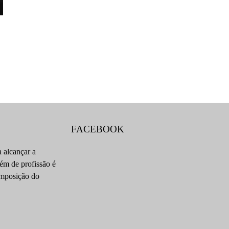
FACEBOOK
 alcançar a
lém de profissão é
composição do