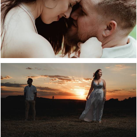
205
0
257
119